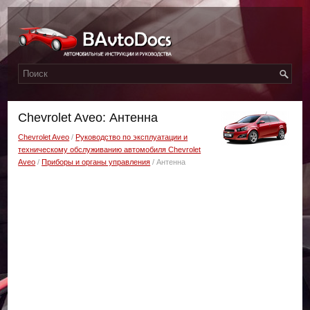
Chevrolet Aveo: Антенна
Chevrolet Aveo
/
Руководство по эксплуатации и
техническому обслуживанию автомобиля Chevrolet
Aveo
/
Приборы и органы управления
/ Антенна