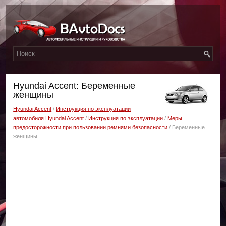
Hyundai Accent: Беременные
женщины
Hyundai Accent
/
Инструкция по эксплуатации
автомобиля Hyundai Accent
/
Инструкция по эксплуатации
/
Меры
предосторожности при пользовании ремнями безопасности
/ Беременные
женщины