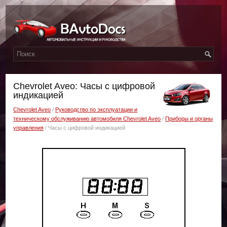
Chevrolet Aveo: Часы с цифровой
индикацией
Chevrolet Aveo
/
Руководство по эксплуатации и
техническому обслуживанию автомобиля Chevrolet Aveo
/
Приборы и органы
управления
/ Часы с цифровой индикацией