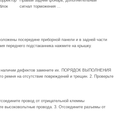
корректор
Правый задний фонарь, дополнительный
блок
сигнал торможения ...
ожены посередине приборной панели и в задней части
ия переднего подстаканника нажмите на крышку.
и наличии дефектов замените их. ПОРЯДОК ВЫПОЛНЕНИЯ
го ремня на отсутствие повреждений и трещин. 2. Проверьте
едините провод от отрицательной клеммы
те высоковольтные провода. 3. Отсоедините разъемы от