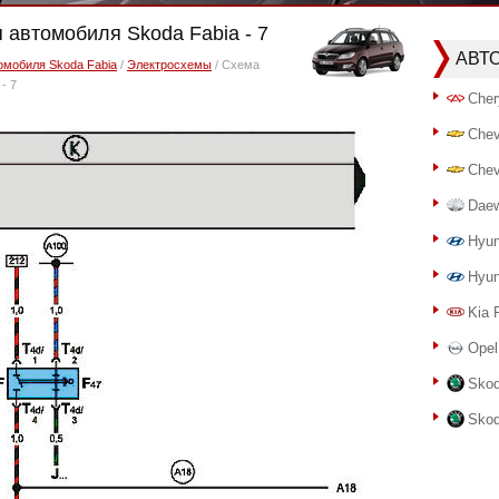
автомобиля Skoda Fabia - 7
АВТ
омобиля Skoda Fabia
/
Электросхемы
/ Cхема
- 7
Cher
Chev
Chev
Dae
Hyun
Hyun
Kia 
Opel
Skod
Skod