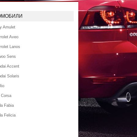
ОМОБИЛИ
y Amulet
rolet Aveo
rolet Lanos
woo Sens
dai Accent
dai Solaris
Rio
 Corsa
a Fabia
a Felicia