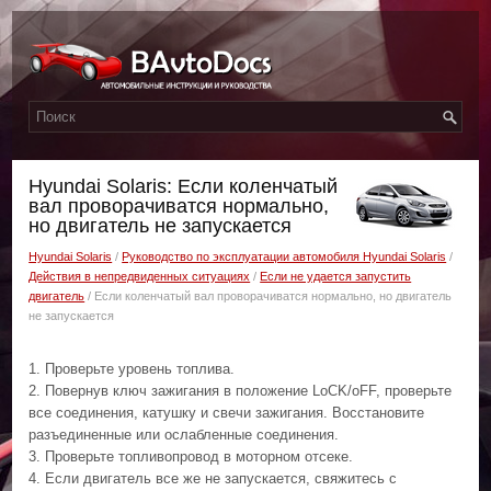
Hyundai Solaris: Если коленчатый
вал проворачиватся нормально,
но двигатель не запускается
Hyundai Solaris
/
Руководство по эксплуатации автомобиля Hyundai Solaris
/
Действия в непредвиденных ситуациях
/
Если не удается запустить
двигатель
/ Если коленчатый вал проворачиватся нормально, но двигатель
не запускается
1. Проверьте уровень топлива.
2. Повернув ключ зажигания в положение LoCK/oFF, проверьте
все соединения, катушку и свечи зажигания. Восстановите
разъединенные или ослабленные соединения.
3. Проверьте топливопровод в моторном отсеке.
4. Если двигатель все же не запускается, свяжитесь с