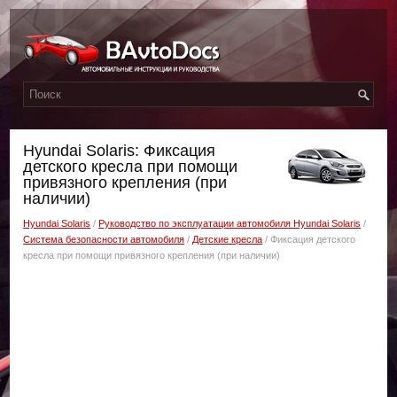
Hyundai Solaris: Фиксация
детского кресла при помощи
привязного крепления (при
наличии)
Hyundai Solaris
/
Руководство по эксплуатации автомобиля Hyundai Solaris
/
Система безопасности автомобиля
/
Детские кресла
/ Фиксация детского
кресла при помощи привязного крепления (при наличии)