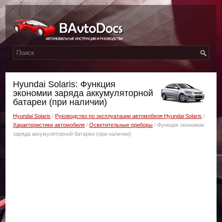
Hyundai Solaris: Функция
экономии заряда аккумуляторной
батареи (при наличии)
Hyundai Solaris
/
Руководство по эксплуатации автомобиля Hyundai Solaris
/
Характеристики автомобиля
/
Осветительные приборы
/ Функция экономии
заряда аккумуляторной батареи (при наличии)