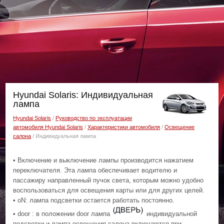
Hyundai Solaris: Индивидуальная
лампа
Hyundai Solaris
/
Руководство по эксплуатации
автомобиля Hyundai Solaris
/
Характеристики автомобиля
/
Освещение
салона
/ Индивидуальная лампа
• Включение и выключение лампы производится нажатием
переключателя. Эта лампа обеспечивает водителю и
пассажиру направленный пучок света, которым можно удобно
воспользоваться для освещения карты или для других целей.
• oN: лампа подсветки остается работать постоянно.
• door : в положении door лампа
индивидуальной
подсветки и лампа освещения салона включаются при