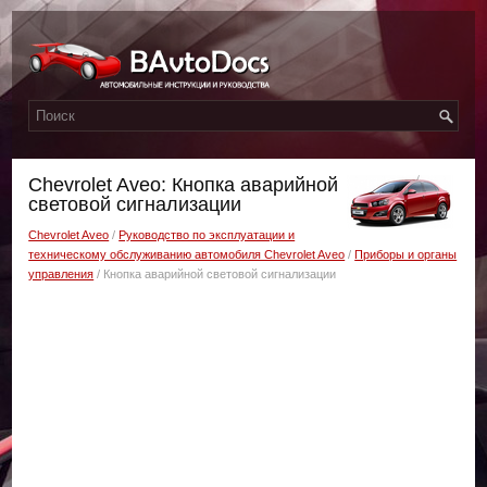
Chevrolet Aveo: Кнопка аварийной
световой сигнализации
Chevrolet Aveo
/
Руководство по эксплуатации и
техническому обслуживанию автомобиля Chevrolet Aveo
/
Приборы и органы
управления
/ Кнопка аварийной световой сигнализации