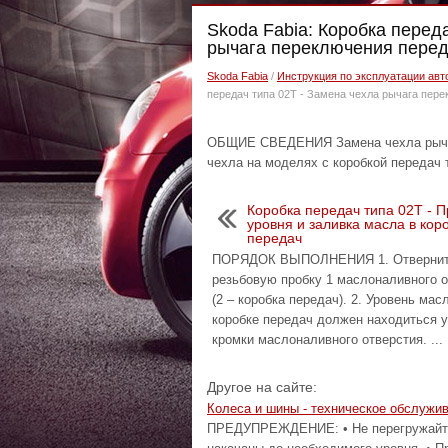
Skoda Fabia: Коробка перед
рычага переключения пере
Skoda Fabia
/
Инструкция по эксплуатации авт
передач типа 02T - Замена чехла рычага пер
ОБЩИЕ СВЕДЕНИЯ Замена чехла рычаг
чехла на моделях с коробкой передач т
Коробка передач типа 02T - 
уровня и заливка масла в кор
передач
ПОРЯДОК ВЫПОЛНЕНИЯ 1. Отверни
резьбовую пробку 1 маслоналивного 
(2 – коробка передач). 2. Уровень мас
коробке передач должен находиться 
кромки маслоналивного отверстия. ...
Другое на сайте:
Колеса и шины - техническое обслужи
ПРЕДУПРЕЖДЕНИЕ: • Не перегружайте 