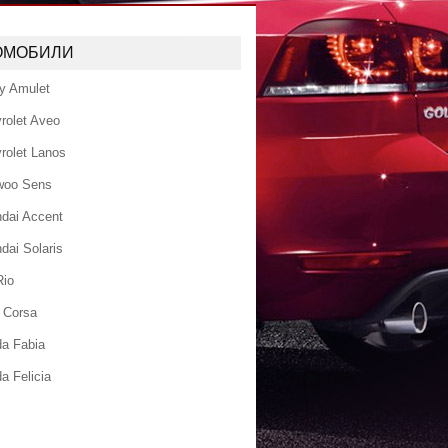
ОМОБИЛИ
y Amulet
rolet Aveo
rolet Lanos
woo Sens
dai Accent
dai Solaris
Rio
 Corsa
a Fabia
a Felicia