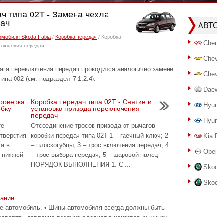
ач типа 02T - Замена чехла
дач
АВТ
омобиля Skoda Fabia
/
Коробка передач
/ Коробка
Cher
еключения передач
Chev
а переключения передач проводится аналогично замене
Chev
ипа 002 (см. подраздел 7.1.2.4).
Dae
Проверка
Коробка передач типа 02T - Снятие и
Hyun
обку
установка привода переключения
передач
Hyun
те
Отсоединение тросов привода от рычагов
отверстия
коробки передач типа 02Т 1 – гаечный ключ; 2
Kia 
ла в
– плоскогубцы; 3 – трос включения передач; 4
Opel
у нижней
– трос выбора передач; 5 – шаровой палец
ПОРЯДОК ВЫПОЛНЕНИЯ 1. С ...
Skod
Skod
вание
автомобиль. • Шины автомобиля всегда должны быть