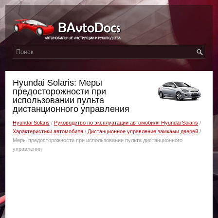
Hyundai Solaris: Меры
предосторожности при
использовании пульта
дистанционного управления
Hyundai Solaris
/
Руководство по эксплуатации автомобиля Hyundai Solaris
/
Характеристики автомобиля
/
Дистанционное управление замками дверей
/
Меры предосторожности при использовании пульта дистанционного
управления