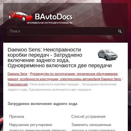
Daewoo Sens: Неисправности
коробки передач - Затруднено
включение заднего хода,
Одновременно включаются две передачи
Daewoo Sens
/
Руководство по эксплуатации, техническое обслуживание,
ремонт, особенности конструкции, электросхемы автомобиля Daewoo Sens
/
Трансмиссия
/ Неисправности коробки передач - Затруднено включение
заднего хода, Одновременно включаются две передачи
Затруднено включение заднего хода
Причина
Способ устранения
Нарушение регулировки
Заменить изношенные
привода переключения передач
детали и отрегулировать