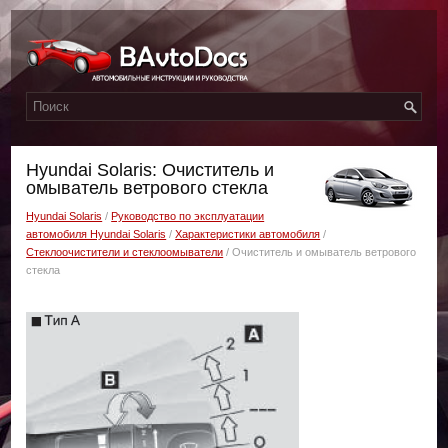
Hyundai Solaris: Очиститель и
омыватель ветрового стекла
Hyundai Solaris
/
Руководство по эксплуатации
автомобиля Hyundai Solaris
/
Характеристики автомобиля
/
Стеклоочистители и стеклоомыватели
/ Очиститель и омыватель ветрового
стекла