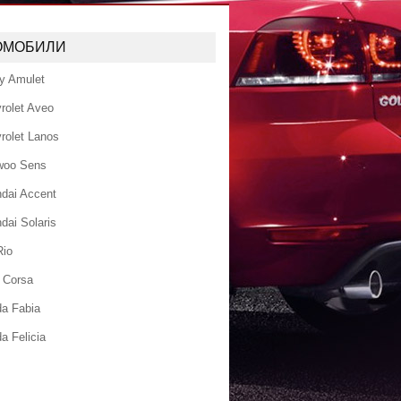
ОМОБИЛИ
y Amulet
rolet Aveo
rolet Lanos
woo Sens
dai Accent
dai Solaris
Rio
 Corsa
a Fabia
a Felicia