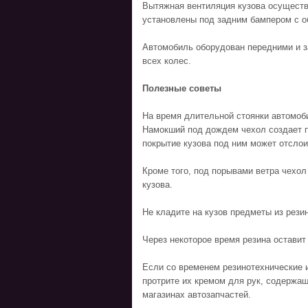
Вытяжная вентиляция кузова осуществ
установлены под задним бампером с о
Автомобиль оборудован передними и з
всех колес.
Полезные советы
На время длительной стоянки автомоби
Намокший под дождем чехол создает п
покрытие кузова под ним может отслои
Кроме того, под порывами ветра чехо
кузова.
Не кладите на кузов предметы из рези
Через некоторое время резина оставит
Если со временем резинотехнические 
протрите их кремом для рук, содержащ
магазинах автозапчастей.