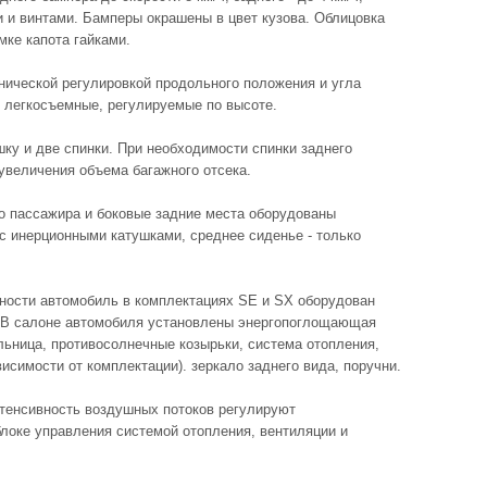
и и винтами. Бамперы окрашены в цвет кузова. Облицовка
мке капота гайками.
нической регулировкой продольного положения и угла
й легкосъемные, регулируемые по высоте.
ку и две спинки. При необходимости спинки заднего
увеличения объема багажного отсека.
о пассажира и боковые задние места оборудованы
с инерционными катушками, среднее сиденье - только
ности автомобиль в комплектациях SЕ и SХ оборудован
/ В салоне автомобиля установлены энергопоглощающая
льница, противосолнечные козырьки, система отопления,
исимости от комплектации). зеркало заднего вида, поручни.
нтенсивность воздушных потоков регулируют
локе управления системой отопления, вентиляции и