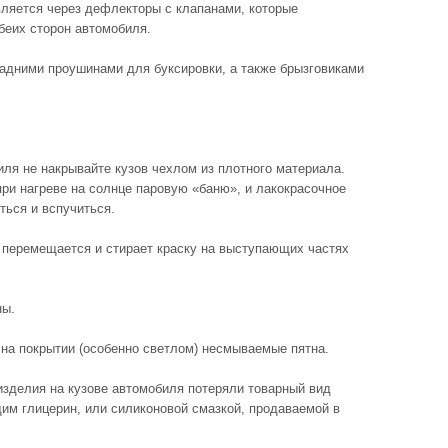
ляется через дефлекторы с клапанами, которые
беих сторон автомобиля.
адними проушинами для буксировки, а также брызговиками
ля не накрывайте кузов чехлом из плотного материала.
ри нагреве на солнце паровую «баню», и лакокрасочное
ться и вспучиться.
л перемещается и стирает краску на выступающих частях
ны.
 на покрытии (особенно светлом) несмываемые пятна.
изделия на кузове автомобиля потеряли товарный вид
им глицерин, или силиконовой смазкой, продаваемой в