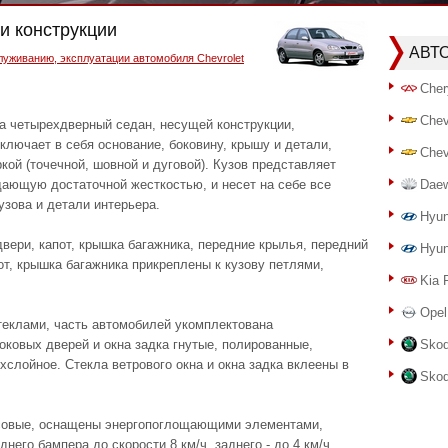
ти конструкции
АВТ
луживанию, эксплуатации автомобиля Chevrolet
Cher
Chev
па четырехдверный седан, несущей конструкции,
ключает в себя основание, боковину, крышу и детали,
Chev
ой (точечной, шовной и дуговой). Кузов представляет
дающую достаточной жесткостью, и несет на себе все
Dae
узова и детали интерьера.
Hyun
вери, капот, крышка багажника, передние крылья, передний
Hyun
от, крышка багажника прикреплены к кузову петлями,
Kia 
Opel
еклами, часть автомобилей укомплектована
ковых дверей и окна задка гнутые, полированные,
Skod
хслойное. Стекла ветрового окна и окна задка вклеены в
Skod
совые, оснащены энергопоглощающими элементами,
го бампера до скорости 8 км/ч, заднего - до 4 км/ч,