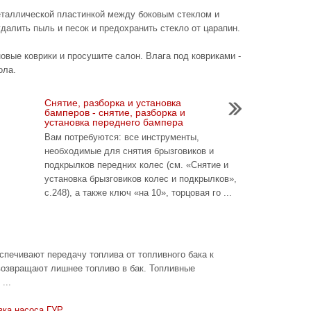
еталлической пластинкой между боковым стеклом и
удалить пыль и песок и предохранить стекло от царапин.
овые коврики и просушите салон. Влага под ковриками -
ола.
Снятие, разборка и установка
бамперов - снятие, разборка и
установка переднего бампера
Вам потребуются: все инструменты,
необходимые для снятия брызговиков и
подкрылков передних колес (см. «Снятие и
установка брызговиков колес и подкрылков»,
с.248), а также ключ «на 10», торцовая го ...
спечивают передачу топлива от топливного бака к
возвращают лишнее топливо в бак. Топливные
...
вка насоса ГУР