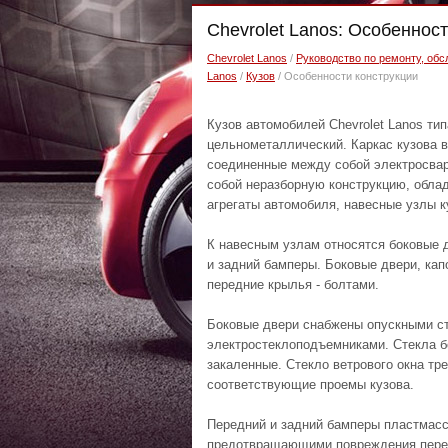
Chevrolet Lanos: Особеннос
Chevrolet Lanos
/
Руководство по ремонту, обс
Lanos
/
Кузов
/ Особенности конструкции
Кузов автомобилей Chevrolet Lanos ти
цельнометаллический. Каркас кузова в
соединенные между собой электросварк
собой неразборную конструкцию, обла
агрегаты автомобиля, навесные узлы к
К навесным узлам относятся боковые д
и задний бамперы. Боковые двери, кап
передние крылья - болтами.
Боковые двери снабжены опускными ст
электростеклоподъемниками. Стекла бо
закаленные. Стекло ветрового окна тре
соответствующие проемы кузова.
Передний и задний бамперы пластмас
предотвращающими повреждения передне