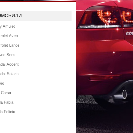
ОМОБИЛИ
y Amulet
rolet Aveo
rolet Lanos
woo Sens
dai Accent
dai Solaris
Rio
 Corsa
a Fabia
a Felicia