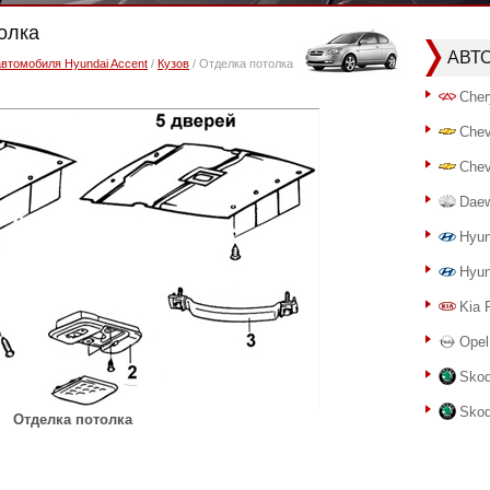
толка
АВТ
автомобиля Hyundai Accent
/
Кузов
/ Отделка потолка
Cher
Chev
Chev
Dae
Hyun
Hyun
Kia 
Opel
Skod
Skod
Отделка потолка