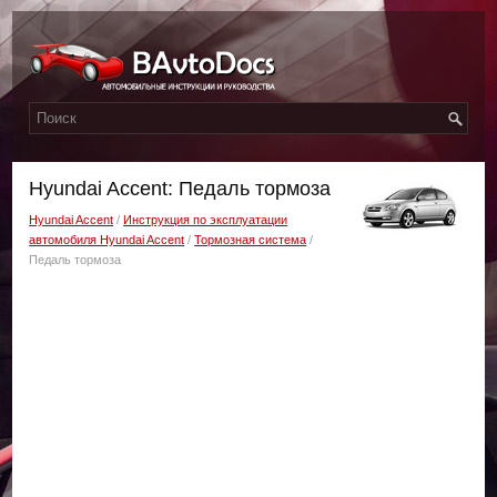
Hyundai Accent: Педаль тормоза
Hyundai Accent
/
Инструкция по эксплуатации
автомобиля Hyundai Accent
/
Тормозная система
/
Педаль тормоза