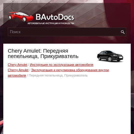
Chery Amulet: Передняя
пепельница, Прикуриватель
Chery Amulet
/
Инструкция по эксплуатации автомобиля
Cherry Amulet
/
Эксплуатация и регулировка оборудования внутри
автомобиля
/ Передняя пепельница, Прикуриватель