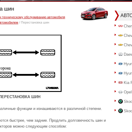
ка шин
АВТ
 и техническому обслуживанию автомобиля
автомобилем
/ Перестановка шин
Cher
Chev
Chev
Dae
Hyun
Hyun
Kia 
Opel
ПЕРЕСТАНОВКА ШИН
Skod
зличные функции и изнашиваются в различной степени.
Skod
ются быстрее, чем задние. Продлить долговечность шин и
екторов можно следующим способом: