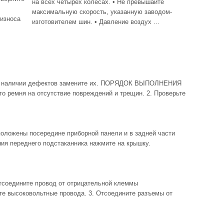
на всех четырех колесах. • Не превышайте
максимальную скорость, указанную заводом-
 износа
изготовителем шин. • Давление воздух ...
и наличии дефектов замените их. ПОРЯДОК ВЫПОЛНЕНИЯ
го ремня на отсутствие повреждений и трещин. 2. Проверьте
ожены посередине приборной панели и в задней части
ия переднего подстаканника нажмите на крышку.
едините провод от отрицательной клеммы
те высоковольтные провода. 3. Отсоедините разъемы от