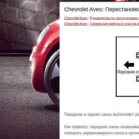
Chevrolet Aveo: Перестанов
Chevrolet Aveo
/
Руководство по эксплуатации
Chevrolet Aveo
/
Сервисные работы и уход за 
Передние и задние шины выполняют ра
Как правило, передние шины изнашива
избежать неравномерного износа прот