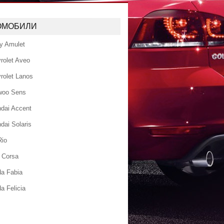
ОМОБИЛИ
y Amulet
rolet Aveo
rolet Lanos
woo Sens
dai Accent
dai Solaris
Rio
 Corsa
a Fabia
a Felicia