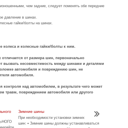
 изношенными, чем задние, следует поменять обе передние
ое давление в шинах.
олесные гайки/болты на шинах.
е колеса и колесные гайки/болты к ним.
 отличается от размера шин, первоначально
ет вызвать несовместимость между шинами и деталями
поломке автомобиля и повреждению шин, не
теля автомобиля.
я контроля над автомобилем, в результате чего может
ем травм, повреждением автомобиля или другого
льного
Зимние шины
При необходимости установки зимних
ЬНОГО
шин: • Зимние шины должны устанавливаться
веряйте