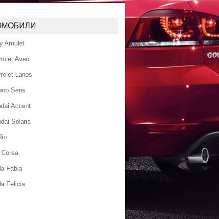
ОМОБИЛИ
y Amulet
rolet Aveo
rolet Lanos
woo Sens
dai Accent
dai Solaris
Rio
 Corsa
a Fabia
a Felicia