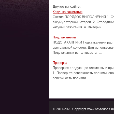
Другое на сайте:
Катушка зажигания
Снятие ПОРЯДОК ВЫПОЛНЕНИЯ 1. Отсо
аккумуляторной батареи. 2. Отсоедини
катушки зажигания. 4. Выверни ...
Подстаканники
ПОДСТАКАННИКИ Подстаканники распол
центральной консоли. Для использован
Подстаканник выталкивается ...
Проверка
Проверьте следующие элементы и пр
1. Проверьте поверхность поликлиново
поверхность поликли ...
© 2011-2026 Copyright www.bavtodocs.ru