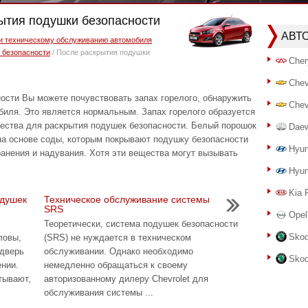
рытия подушки безопасности
АВТ
 и техническому обслуживанию автомобиля
 безопасности
/ После раскрытия подушки
Cher
Chev
ости Вы можете почувствовать запах горелого, обнаружить
Chev
биля. Это является нормальным. Запах горелого образуется
щества для раскрытия подушек безопасности. Белый порошок
Dae
на основе соды, которым покрывают подушку безопасности
Hyun
анения и надувания. Хотя эти вещества могут вызывать
Hyun
Kia 
одушек
Техническое обслуживание системы
SRS
Opel
Теоретически, система подушек безопасности
Skod
ловы,
(SRS) не нуждается в техническом
 дверь
обслуживании. Однако необходимо
Skod
ении.
немедленно обращаться к своему
тывают,
авторизованному дилеру Chevrolet для
обслуживания системы ...