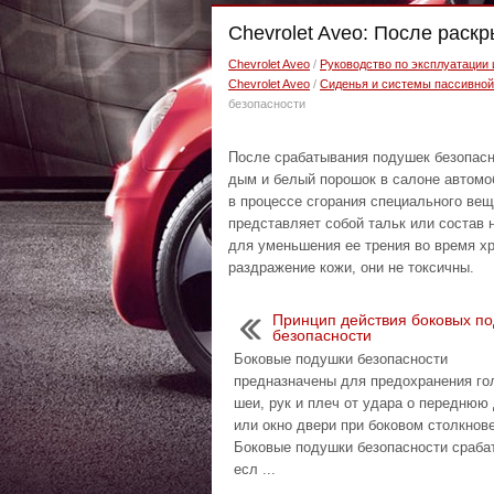
Chevrolet Aveo: После раск
Chevrolet Aveo
/
Руководство по эксплуатации
Chevrolet Aveo
/
Сиденья и системы пассивной
безопасности
После срабатывания подушек безопасн
дым и белый порошок в салоне автомо
в процессе сгорания специального ве
представляет собой тальк или состав 
для уменьшения ее трения во время хр
раздражение кожи, они не токсичны.
Принцип действия боковых п
безопасности
Боковые подушки безопасности
предназначены для предохранения го
шеи, рук и плеч от удара о переднюю
или окно двери при боковом столкнов
Боковые подушки безопасности сраба
есл ...