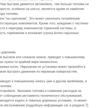
. Чем быстрее движется автомобиль, тем больше топлива он
орости, особенно на шоссе, является одним из наиболее
ода топлива.
или “на сцеплении”. Это может увеличить потребление
етствующих компонентов. Кроме того, вождение с частично
сти к перегреву компонентов тормозной системы, в
сть торможения и возникает угроза более серьезных
 давление.
м высокое или слишком низкое, приводит к повышенному
нах нужно по крайней мере ежемесячно.
ановки колес. Нарушение их установки может произойти в
шком быстрого движения по неровным поверхностям.
риводят к повышенному износу шин и другим проблемам, в
топлива.
втомобиля. Экономии топлива и снижению расходов на
ет соблюдение регламента технического обслуживания,
риходится ездить в тяжелых дорожных условиях, то может
кое обслуживание (подробную информацию см. в разделе 7).