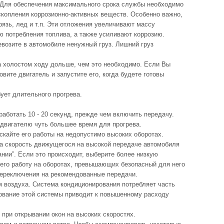
 Для обеспечения максимального срока службы необходимо
 скопления коррозионно-активных веществ. Особенно важно,
язь, лед и т.п. Эти отложения увеличивают массу
ю потребления топлива, а также усиливают коррозию.
евозите в автомобиле ненужный груз. Лишний груз
а холостом ходу дольше, чем это необходимо. Если Вы
овите двигатель и запустите его, когда будете готовы
бует длительного прогрева.
работать 10 - 20 секунд, прежде чем включить передачу.
 двигателю чуть большее время для прогрева.
ускайте его работы на недопустимо высоких оборотах.
да скорость движущегося на высокой передаче автомобиля
ании”. Если это происходит, выберите более низкую
т его работу на оборотах, превышающих безопасный для него
переключения на рекомендованные передачи.
м воздуха. Система кондиционирования потребляет часть
ование этой системы приводит к повышенному расходу
 при открывании окон на высоких скоростях.