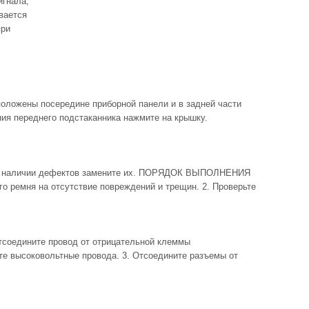
игнала,
вается
при
ожены посередине приборной панели и в задней части
ия переднего подстаканника нажмите на крышку.
и наличии дефектов замените их. ПОРЯДОК ВЫПОЛНЕНИЯ
го ремня на отсутствие повреждений и трещин. 2. Проверьте
едините провод от отрицательной клеммы
те высоковольтные провода. 3. Отсоедините разъемы от