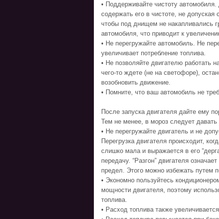
• Поддерживайте чистоту автомобиля.
содержать его в чистоте, не допуская
чтобы под днищем не накапливались гр
автомобиля, что приводит к увеличени
• Не перегружайте автомобиль. Не пер
увеличивает потребление топлива.
• Не позволяйте двигателю работать н
чего-то ждете (не на светофоре), остан
возобновить движение.
• Помните, что ваш автомобиль не тре
После запуска двигателя дайте ему по
Тем не менее, в мороз следует давать
• Не перегружайте двигатель и не доп
Перегрузка двигателя происходит, ког
слишко мала и выражается в его “дерг
передачу. “Разгон” двигателя означае
предел. Этого можно избежать путем 
• Экономно пользуйтесь кондиционеро
мощности двигателя, поэтому использ
топлива.
• Расход топлива также увеличивается