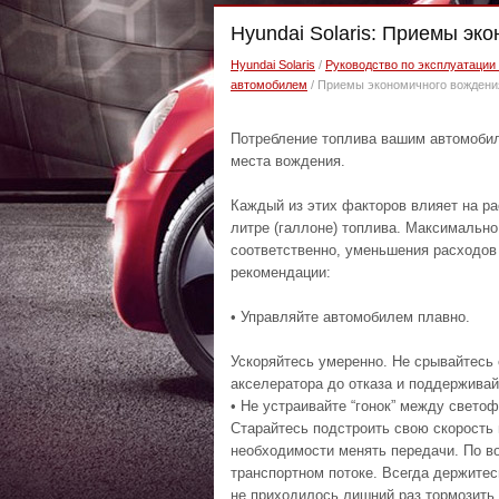
Hyundai Solaris: Пpиeмы эк
Hyundai Solaris
/
Руководство по эксплуатации 
автомобилем
/ Пpиeмы экoнoмичнoгo вoждeни
Потребление топлива вашим автомобил
места вождения.
Каждый из этих факторов влияет на ра
литре (галлоне) топлива. Максимальн
соответственно, уменьшения расходов
рекомендации:
• Управляйте автомобилем плавно.
Ускоряйтесь умеренно. Не срывайтесь 
акселератора до отказа и поддерживай
• Не устраивайте “гонок” между свето
Старайтесь подстроить свою скорость 
необходимости менять передачи. По во
транспортном потоке. Всегда держитес
не приходилось лишний раз тормозить.