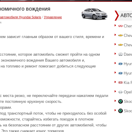
oнoмичнoгo вoждeния
АВТ
автомобиля Hyundai Solaris
/
Управление
я
Cher
Chev
ем зависит главным образом от вашего стиля, времени и
Chev
сстояние, которое автомобиль сможет пройти на одном
Dae
о экономичного вождения Вашего автомобиля и,
Hyun
 на топливо и ремонт помогают добиться следующие
Hyun
Kia 
Opel
с места резко, не переключайте передачи нажатием педали
те постоянную круизную скорость.
Skod
форами.
Skod
под транспортный поток, чтобы не приходилось без особой
зможности, старайтесь избегать поездок в плотном
ь на безопасном расстоянии от других автомобилей, чтобы
 Это также снижает износ тормозов.