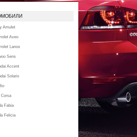
ОМОБИЛИ
y Amulet
rolet Aveo
rolet Lanos
woo Sens
dai Accent
dai Solaris
Rio
 Corsa
a Fabia
a Felicia