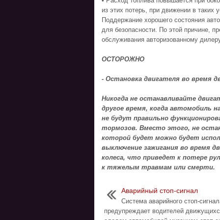
• Расход топлива повышается при бок
из этих потерь, при движении в таких
Поддержание хорошего состояния авто
для безопасности. По этой причине, п
обслуживания авторизованному дилер
ОСТОРОЖНО
- Остановка двигателя во время д
Никогда не останавливайте двигат
другое время, когда автомобиль 
не будут правильно функциониров
тормозов. Вместо этого, не оста
которой будет можно будет испо
выключение зажигания во время д
колеса, что приведет к потере ру
к тяжелым травмам или смерти.
Аварийный стоп-сигнал
Система аварийного стоп-сигнал
предупреждает водителей движущихс