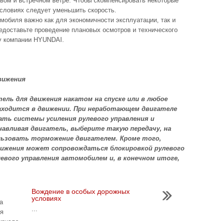
овом и встречном ветре. Чтобы скомпенсировать некоторые
 условиях следует уменьшить скорость.
мобиля важно как для экономичности эксплуатации, так и
редоставьте проведение плановых осмотров и технического
у компании HYUNDAI.
вижения
ель для движения накатом на спуске или в любое
находится в движении. При неработающем двигателе
ать системы усиления рулевого управления и
навливая двигатель, выберите такую передачу, на
льзовать торможение двигателем. Кроме того,
вижения может сопровождаться блокировкой рулевого
левого управления автомобилем и, в конечном итоге,
Вождение в ocoбыx дopoжныx
ycлoвияx
а
...
я