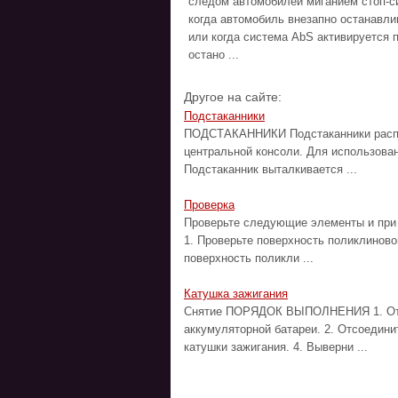
следом автомобилей миганием стоп-с
когда автомобиль внезапно останавли
или когда система AbS активируется 
остано ...
Другое на сайте:
Подстаканники
ПОДСТАКАННИКИ Подстаканники распол
центральной консоли. Для использован
Подстаканник выталкивается ...
Проверка
Проверьте следующие элементы и пр
1. Проверьте поверхность поликлиново
поверхность поликли ...
Катушка зажигания
Снятие ПОРЯДОК ВЫПОЛНЕНИЯ 1. Отсо
аккумуляторной батареи. 2. Отсоедини
катушки зажигания. 4. Выверни ...