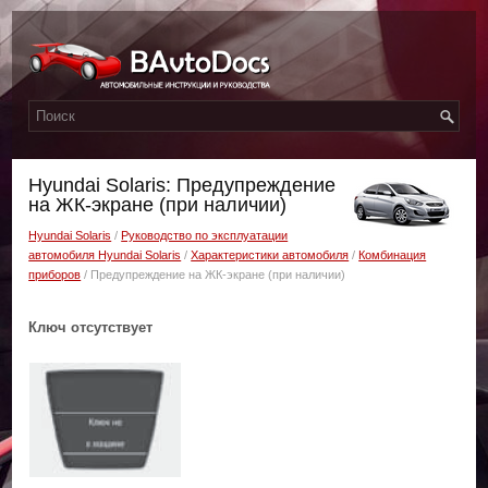
Hyundai Solaris: Предупреждение
на ЖК-экране (при наличии)
Hyundai Solaris
/
Руководство по эксплуатации
автомобиля Hyundai Solaris
/
Характеристики автомобиля
/
Комбинация
приборов
/ Предупреждение на ЖК-экране (при наличии)
Ключ отсутствует