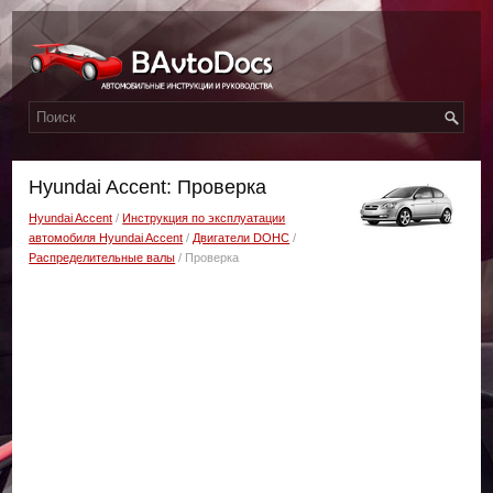
Hyundai Accent: Проверка
Hyundai Accent
/
Инструкция по эксплуатации
автомобиля Hyundai Accent
/
Двигатели DOHC
/
Распределительные валы
/ Проверка