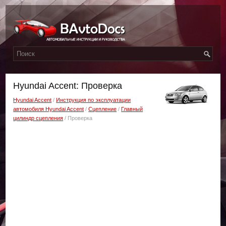
Hyundai Accent: Проверка
Hyundai Accent
/
Инструкция по эксплуатации
автомобиля Hyundai Accent
/
Сцепление
/
Главный
цилиндр сцепления
/ Проверка