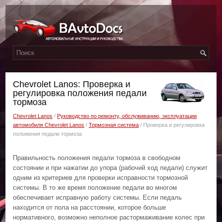
Chevrolet Lanos: Проверка и
регулировка положения педали
тормоза
Chevrolet Lanos
/
Руководство по ремонту, обслуживанию, эксплуатации
автомобиля Chevrolet Lanos
/
Тормозная система
/ Проверка и регулировка
положения педали тормоза
Правильность положения педали тормоза в свободном
состоянии и при нажатии до упора (рабочий ход педали) служит
одним из критериев для проверки исправности тормозной
системы. В то же время положение педали во многом
обеспечивает исправную работу системы. Если педаль
находится от пола на расстоянии, которое больше
нормативного, возможно неполное растормаживание колес при