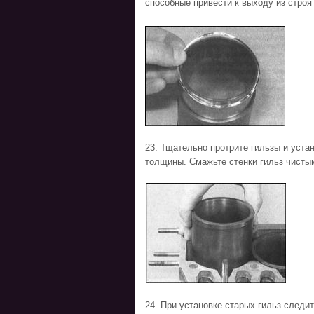
способные привести к выходу из стро
23. Тщательно протрите гильзы и уст
толщины. Смажьте стенки гильз чисты
24. При установке старых гильз след