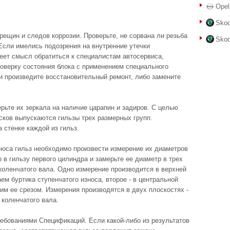
Opel
Skod
трещин и следов коррозии. Проверьте, не сорвана ли резьба
Skod
 Если имелись подозрения на внутренние утечки
ет смысл обратиться к специалистам автосервиса,
оверку состояния блока с применением специального
и произведите восстановительный ремонт, либо замените
ерьте их зеркала на наличие царапин и задиров. С целью
ков выпускаются гильзы трех размерных групп.
 стенке каждой из гильз.
зноса гильз необходимо произвести измерение их диаметров
 в гильзу первого цилиндра и замерьте ее диаметр в трех
коленчатого вала. Одно измерение производится в верхней
ем буртика ступенчатого износа, второе - в центральной
ним ее срезом. Измерения производятся в двух плоскостях -
 коленчатого вала.
ребованиями Спецификаций. Если какой-либо из результатов