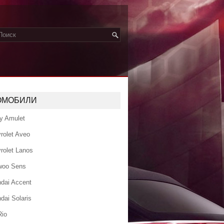
ОМОБИЛИ
y Amulet
rolet Aveo
rolet Lanos
woo Sens
dai Accent
dai Solaris
Rio