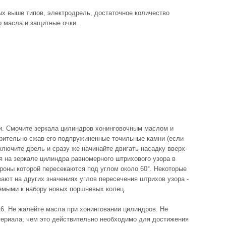
ных выше типов, электродрель, достаточное количество
о масла и защитные очки.
ли. Смочите зеркала цилиндров хонинговочным маслом и
арительно сжав его подпружиненные точильные камни (если
ключите дрель и сразу же начинайте двигать насадку вверх-
я на зеркале цилиндра равномерного штрихового узора в
ороны которой пересекаются под углом около 60°. Некоторые
ают на других значениях углов пересечения штрихов узора -
аемыми к набору новых поршневых колец.
16. Не жалейте масла при хонинговании цилиндров. Не
териала, чем это действительно необходимо для достижения