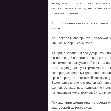
вышедшие из строя. То же относится 
соответствовать по группе размеру ги
и днища поршней.
11. Если степень износа зеркал невыс
колец.
12. Зеркала гильз при этом подлежат 
них новых поршневых колец.
13. Для выполнения процедуры хонинго
позволяющий нанести на поверхность з
равномерное “загрубление” зеркала об
гарантирует должную герметичность п
оба предназначенные для использован
ершик” представляет собой жесткую ц
Более широко распространенный повер
камней, оснащенных подпружиненными
начинающим механикам-любителям вос
При желании хонингование всегда м
мастерской автосервиса.