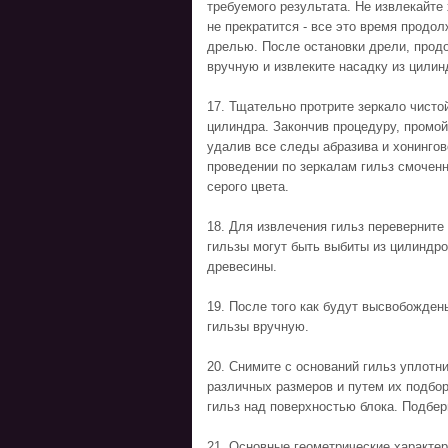
требуемого результата. Не извлекайте 
не прекратится - все это время продо
дрелью. После остановки дрели, прод
вручную и извлеките насадку из цилин
17. Тщательно протрите зеркало чист
цилиндра. Закончив процедуру, промо
удалив все следы абразива и хонингов
проведении по зеркалам гильз смоченн
серого цвета.
18. Для извлечения гильз переверните
гильзы могут быть выбиты из цилиндро
древесины.
19. После того как будут высвобожден
гильзы вручную.
20. Снимите с оснований гильз уплот
различных размеров и путем их подбо
гильз над поверхностью блока. Подбер
21. Основные геометрические характе