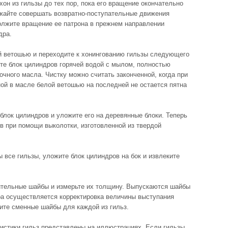
хон из гильзы до тех пор, пока его вращение окончательно
лжайте совершать возвратно-поступательные движения
олжите вращение ее патрона в прежнем направлении
дра.
ой ветошью и переходите к хонингованию гильзы следующего
йте блок цилиндров горячей водой с мылом, полностью
очного масла. Чистку можно считать законченной, когда при
ой в масле белой ветошью на последней не остается пятна
 блок цилиндров и уложите его на деревянные блоки. Теперь
в при помощи выколотки, изготовленной из твердой
ы все гильзы, уложите блок цилиндров на бок и извлеките
нительные шайбы и измерьте их толщину. Выпускаются шайбы
ра осуществляется корректировка величины выступания
ите сменные шайбы для каждой из гильз.
ристики гильз представлены на иллюстрациях. Если гильзы