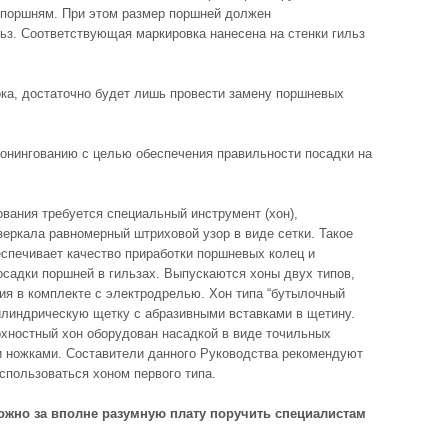
к поршням. При этом размер поршней должен
льз. Соответствующая маркировка нанесена на стенки гильз
ока, достаточно будет лишь провести замену поршневых
хонингованию с целью обеспечения правильности посадки на
вания требуется специальный инструмент (хон),
еркала равномерный штриховой узор в виде сетки. Такое
еспечивает качество приработки поршневых колец и
осадки поршней в гильзах. Выпускаются хоны двух типов,
ия в комплекте с электродрелью. Хон типа “бутылочный
илиндрическую щетку с абразивными вставками в щетину.
хностный хон оборудован насадкой в виде точильных
 ножками. Составители данного Руководства рекомендуют
пользоваться хоном первого типа.
ожно за вполне разумную плату поручить специалистам