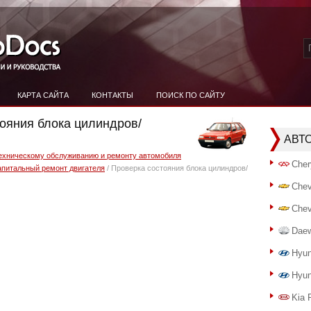
КАРТА САЙТА
КОНТАКТЫ
ПОИСК ПО САЙТУ
тояния блока цилиндров/
АВТ
техническому обслуживанию и ремонту автомобиля
Cher
капитальный ремонт двигателя
/ Проверка состояния блока цилиндров/
Chev
Chev
Dae
Hyun
Hyun
Kia 