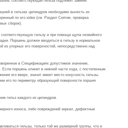
азона, соответствующая гильза подлежит замене.
ршней в гильзах цилиндров необходимо вычесть из
ренный по его юбке (см. Раздел Снятие, проверка
вых сборок).
 в соответствующую гильзу и при помощи щупа лезвийного
садки. Поршень должен вводиться в гильзу в нормальное
й из упорных его поверхностей, непосредственно над
говоренное в Спецификациях допустимое значение,
. Если поршень клинит в нижней части хода, с постепенным
ения его вверх, значит имеет место конусность гильзы.
ии его по периметру образующей поверхности поршня
ние гильз каждого из цилиндров.
мерного износа, либо повреждений зеркал, дефектные
вливаться гильзы, только той же размерной группы, что и