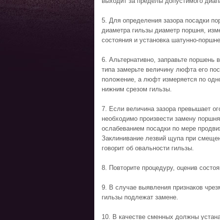
выходит за пределы допустимого диап
5. Для определения зазора посадки по
диаметра гильзы диаметр поршня, изме
состояния и установка шатунно-поршне
6. Альтернативно, заправьте поршень
типа замерьте величину люфта его по
положение, а люфт измеряется по одно
нижним срезом гильзы.
7. Если величина зазора превышает о
необходимо произвести замену поршня
ослабеванием посадки по мере продвиж
Заклинивание лезвий щупа при смещен
говорит об овальности гильзы.
8. Повторите процедуру, оценив состоя
9. В случае выявления признаков чрез
гильзы подлежат замене.
10. В качестве сменных должны устана