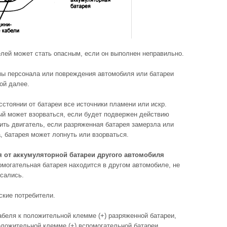
лей может стать опасным, если он выполнен неправильно.
ы персонала или повреждения автомобиля или батареи
ой далее.
стоянии от батареи все источники пламени или искр.
ый может взорваться, если будет подвержен действию
ить двигатель, если разряженная батарея замерзла или
, батарея может лопнуть или взорваться.
я от аккумуляторной батареи другого автомобиля
гательная батарея находится в другом автомобиле, не
асались.
ские потребители.
абеля к положительной клемме (+) разряженной батареи,
положительной клемме (+) вспомогательной батареи.