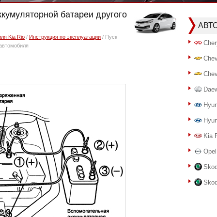
аккумуляторной батареи другого
АВТ
ля Kia Rio
/
Инструкция по эксплуатации
/ Пуск
Cher
 автомобиля
Chev
Chev
Dae
Hyun
Hyun
Kia 
Opel
Skod
Skod