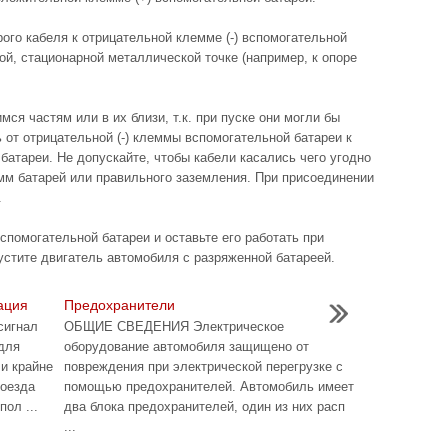
рого кабеля к отрицательной клемме (-) вспомогательной
ой, стационарной металлической точке (например, к опоре
ся частям или в их близи, т.к. при пуске они могли бы
 от отрицательной (-) клеммы вспомогательной батареи к
батареи. Не допускайте, чтобы кабели касались чего угодно
м батарей или правильного заземления. При присоединении
.
спомогательной батареи и оставьте его работать при
устите двигатель автомобиля с разряженной батареей.
ация
Предохранители
игнал
ОБЩИЕ СВЕДЕНИЯ Электрическое
для
оборудование автомобиля защищено от
и крайне
повреждения при электрической перегрузке с
роезда
помощью предохранителей. Автомобиль имеет
ол ...
два блока предохранителей, один из них расп
...