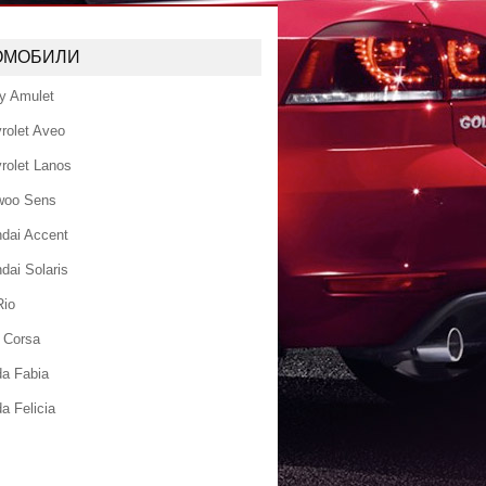
ОМОБИЛИ
y Amulet
rolet Aveo
rolet Lanos
woo Sens
dai Accent
dai Solaris
Rio
 Corsa
a Fabia
a Felicia