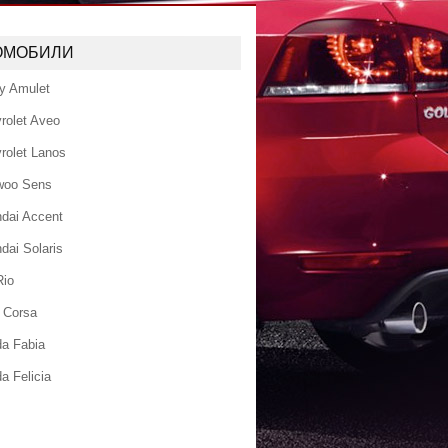
ОМОБИЛИ
y Amulet
rolet Aveo
rolet Lanos
woo Sens
dai Accent
dai Solaris
Rio
 Corsa
a Fabia
a Felicia