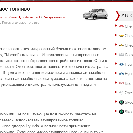
мое топливо
АВТ
автомобиля Hyundai Accent
/
Инструкция по
/ Рекомендуемое топливо
Cher
Chev
Chev
спользовать неэтилированный бензин с октановым числом
, "Normal") или выше. Использование этилированного
Dae
талитического нейтрализатора отработавших газов (ОГ) и к
Hyun
ичности. Это также может привести к увеличению затрат на
. В целях исключения возможности заправки автомобиля
Hyun
ловина автомобиля сконструирована так, что в нее можно
Kia 
т уменьшенного диаметра, используемый для подачи
Opel
Skod
Skod
омобили Hyundai, имеющие возможность работать на
раетесь использовать этилированное топливо,
льного дилера Hyundai о возможности применения
мобиле. Октановое число этилированного бензина то же,