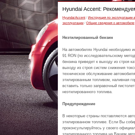
Hyundai Accent: Рекомендуе
Hyundai Accent
/
Инструкция по эксплуатации 
эксплуатации
/
Общие сведения о автомобиле
Неэтилированный бензин
На автомобилях Hyundai необходимо и
91 RON (по исследовательскому методу
бензина приведет к выходу из строя ка
выходу из строя систем снижения токс
техническое обслуживание автомобиля
этилированным топливом, наливная гор
вставить только заправочный пистоле
неэтилированного топлива.
Предупреждение
В некоторые страны поставляются авт
этилированном топливе. Если Вы соби
проконсультируйтесь у своего официа
этилированного топлива на Вашем авто