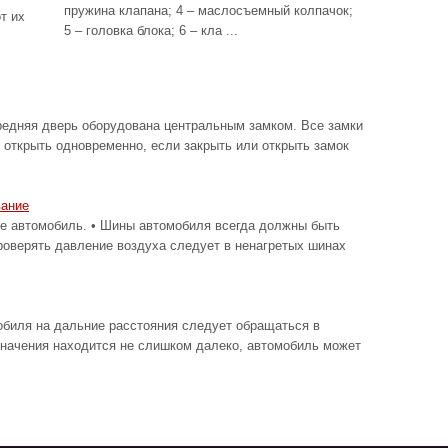
пружина клапана; 4 – маслосъемный колпачок;
т их
5 – головка блока; 6 – кла ...
редняя дверь оборудована центральным замком. Все замки
 открыть одновременно, если закрыть или открыть замок
вание
автомобиль. • Шины автомобиля всегда должны быть
роверять давление воздуха следует в ненагретых шинах
биля на дальние расстояния следует обращаться в
значения находится не слишком далеко, автомобиль может