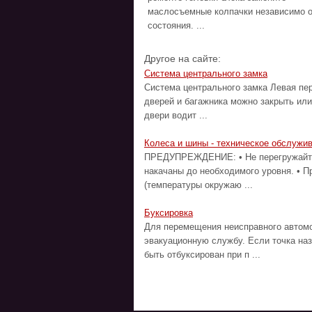
маслосъемные колпачки независимо о
состояния. ...
Другое на сайте:
Система центрального замка
Система центрального замка Левая пе
дверей и багажника можно закрыть или
двери водит ...
Колеса и шины - техническое обслужи
ПРЕДУПРЕЖДЕНИЕ: • Не перегружайте 
накачаны до необходимого уровня. • П
(температуры окружаю ...
Буксировка
Для перемещения неисправного автомо
эвакуационную службу. Если точка на
быть отбуксирован при п ...