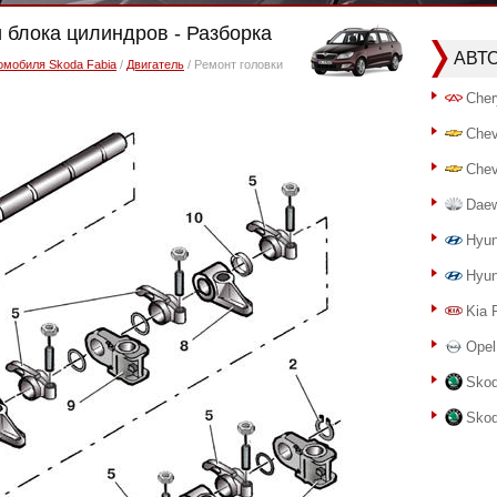
и блока цилиндров - Разборка
АВТ
омобиля Skoda Fabia
/
Двигатель
/ Ремонт головки
Cher
Chev
Chev
Dae
Hyun
Hyun
Kia 
Opel
Skod
Skod