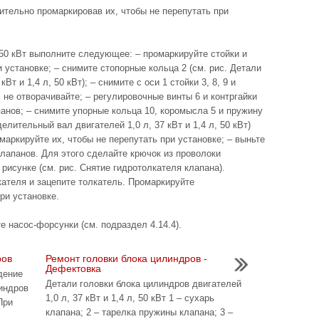
рительно промаркировав их, чтобы не перепутать при
л, 50 кВт выполните следующее: – промаркируйте стойки и
 установке; – снимите стопорные кольца 2 (см. рис. Детали
Вт и 1,4 л, 50 кВт); – снимите с оси 1 стойки 3, 8, 9 и
 не отворачивайте; – регулировочные винты 6 и контргайки
панов; – снимите упорные кольца 10, коромысла 5 и пружину
делительный вал двигателей 1,0 л, 37 кВт и 1,4 л, 50 кВт)
маркируйте их, чтобы не перепутать при установке; – выньте
клапанов. Для этого сделайте крючок из проволоки
 рисунке (см. рис. Cнятие гидротолкателя клапана).
кателя и зацепите толкатель. Промаркируйте
ри установке.
те насос-форсунки (см. подраздел 4.14.4).
ров
Ремонт головки блока цилиндров -
Дефектовка
ение
Детали головки блока цилиндров двигателей
индров
1,0 л, 37 кВт и 1,4 л, 50 кВт 1 – сухарь
При
клапана; 2 – тарелка пружины клапана; 3 –