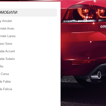
ОМОБИЛИ
y Amulet
rolet Aveo
rolet Lanos
woo Sens
dai Accent
dai Solaris
Rio
 Corsa
a Fabia
a Felicia