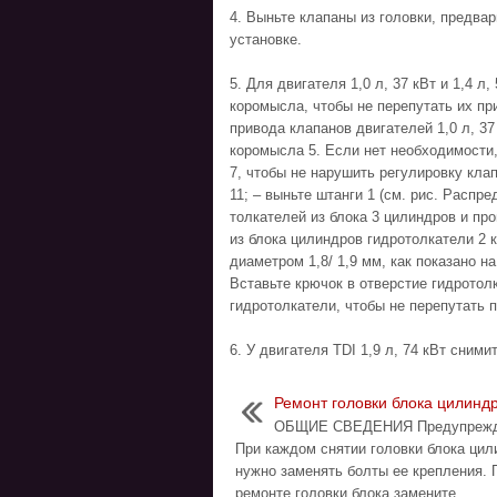
4. Выньте клапаны из головки, предва
установке.
5. Для двигателя 1,0 л, 37 кВт и 1,4 
коромысла, чтобы не перепутать их при
привода клапанов двигателей 1,0 л, 37 к
коромысла 5. Если нет необходимости,
7, чтобы не нарушить регулировку кла
11; – выньте штанги 1 (см. рис. Распре
толкателей из блока 3 цилиндров и про
из блока цилиндров гидротолкатели 2 
диаметром 1,8/ 1,9 мм, как показано на
Вставьте крючок в отверстие гидротол
гидротолкатели, чтобы не перепутать п
6. У двигателя TDI 1,9 л, 74 кВт сними
Ремонт головки блока цилинд
ОБЩИЕ СВЕДЕНИЯ Предупрежд
При каждом снятии головки блока цил
нужно заменять болты ее крепления. 
ремонте головки блока замените