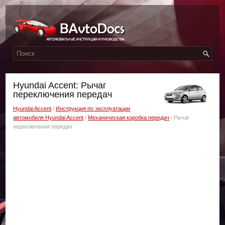
Hyundai Accent: Рычаг
переключения передач
Hyundai Accent
/
Инструкция по эксплуатации
автомобиля Hyundai Accent
/
Механическая коробка передач
/ Рычаг
переключения передач