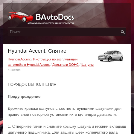
Hyundai Accent: Снятие
Hyundai Accent
/
Инструкция по эксплуатации
автомобиля Hyundai Accent
/
Двигатели DOHC
/
Шатуны
/ Снятие
ПОРЯДОК ВЫПОЛНЕНИЯ
Предупреждение
Держите крышки шатунов с соответствующими шатунами для
правильной повторной установки их в цилиндры двигателя.
1. Отверните гайки и снимите крышку шатуна и нижний вкладыш
шатунного подшипника. Для защиты шеек коленчатого вала