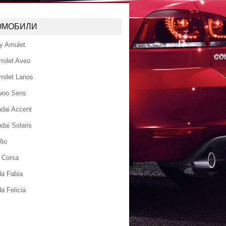
ОМОБИЛИ
y Amulet
rolet Aveo
rolet Lanos
woo Sens
dai Accent
dai Solaris
Rio
 Corsa
a Fabia
a Felicia