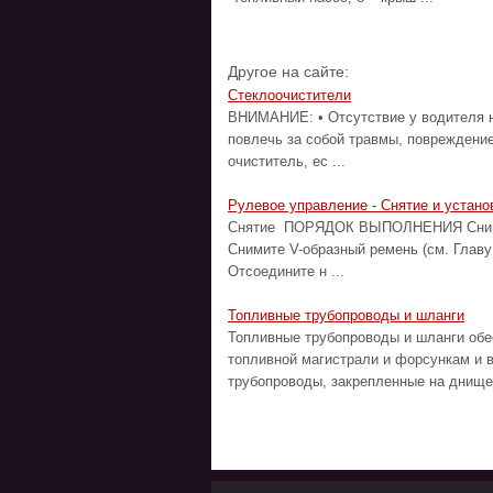
Другое на сайте:
Стеклоочистители
ВНИМАНИЕ: • Отсутствие у водителя н
повлечь за собой травмы, повреждени
очиститель, ес ...
Рулевое управление - Снятие и устано
Снятие ПОРЯДОК ВЫПОЛНЕНИЯ Снимите
Снимите V-образный ремень (см. Главу
Отсоедините н ...
Топливные трубопроводы и шланги
Топливные трубопроводы и шланги обе
топливной магистрали и форсункам и 
трубопроводы, закрепленные на днище 