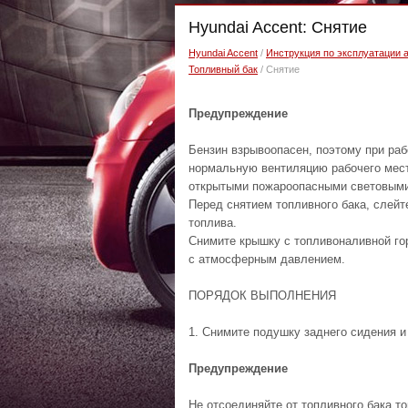
Hyundai Accent: Снятие
Hyundai Accent
/
Инструкция по эксплуатации 
Топливный бак
/ Снятие
Предупреждение
Бензин взрывоопасен, поэтому при ра
нормальную вентиляцию рабочего мест
открытыми пожароопасными световыми 
Перед снятием топливного бака, слейте
топлива.
Снимите крышку с топливоналивной гор
с атмосферным давлением.
ПОРЯДОК ВЫПОЛНЕНИЯ
1. Снимите подушку заднего сидения и
Предупреждение
Не отсоединяйте от топливного бака т