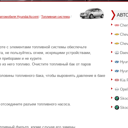
АВТ
автомобиля Hyundai Accent
/
Топливная система
/
Cher
Chev
Chev
боте с элементами топливной системы обеспечьте
а, не пользуйтесь огнем, искрящими устройствами,
Dae
приборами и не курите.
Hyun
 из него топливо. Очистите топливный бак от паров
Hyun
ловины топливного бака, чтобы выровнять давление в баке
Kia 
Opel
Skod
 отсоедините разъем топливного насоса.
Skod
опливный фильтр, кроме случая его замены.