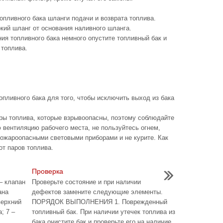
топливного бака шланги подачи и возврата топлива.
кий шланг от основания наливного шланга.
ния топливного бака немного опустите топливный бак и
 топлива.
опливного бака для того, чтобы исключить выход из бака
ары топлива, которые взрывоопасны, поэтому соблюдайте
 вентиляцию рабочего места, не пользуйтесь огнем,
ожароопасными световыми приборами и не курите. Как
от паров топлива.
Проверка
– клапан
Проверьте состояние и при наличии
ана
дефектов замените следующие элементы.
верхний
ПОРЯДОК ВЫПОЛНЕНИЯ 1. Поврежденный
; 7 –
топливный бак. При наличии утечек топлива из
бака очистите бак и проверьте его на наличие