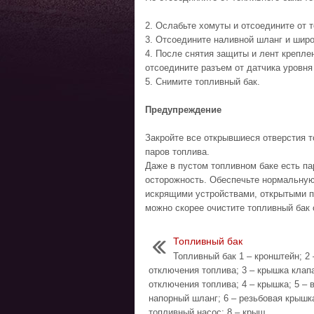
2. Ослабьте хомуты и отсоедините от 
3. Отсоедините наливной шланг и широ
4. После снятия защиты и лент крепле
отсоедините разъем от датчика уровня
5. Снимите топливный бак.
Предупреждение
Закройте все открывшиеся отверстия т
паров топлива.
Даже в пустом топливном баке есть п
осторожность. Обеспечьте нормальную
искрящими устройствами, открытыми п
можно скорее очистите топливный бак 
Топливный бак
Топливный бак 1 – кронштейн; 2 
отключения топлива; 3 – крышка клап
отключения топлива; 4 – крышка; 5 – 
напорный шланг; 6 – резьбовая крышка
топливный насос; 8 – крыш ...