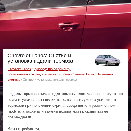
Chevrolet Lanos: Снятие и
установка педали тормоза
Chevrolet Lanos
/
Руководство по ремонту,
обслуживанию, эксплуатации автомобиля Chevrolet Lanos
/
Тормозная
система
/ Снятие и установка педали тормоза
Педаль тормоза снимают для замены пластмассовых втулок ее
оси и втулки пальца вилки толкателя вакуумного усилителя
тормозов при появлении скрипа, заедания или увеличенном
люфте, а также для замены возвратной пружины при ее
повреждении.
Вам потребуются;