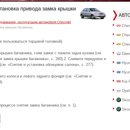
установка привода замка крышки
АВТ
луживанию, эксплуатации автомобиля Chevrolet
Cher
амка крышки багажника
Chev
е пользоваться торцовой головкой).
Chev
крышки багажника, сняв замок с панели задка кузова (см.
Dae
 замка крышки багажника», с. 260) 2. Снимите переднюю и
Hyun
см. «Снятие и установка облицовок салона», с. 277).
Hyun
его колеса и левого заднего фонаря (см. «Снятие и
Kia 
).
Opel
Skod
роцессе снятия замка багажника (см. п. 1).
Skod