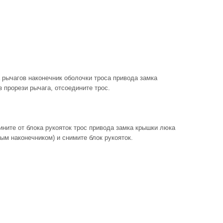
а рычагов наконечник оболочки троса привода замка
з прорези рычага, отсоедините трос.
ните от блока рукояток трос привода замка крышки люка
ым наконечником) и снимите блок рукояток.