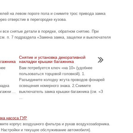
телей на левом пороге пола и снимите трос привода замка
ерез отверстие в перегородке кузова.
и все снятые детали в порядке, обратном снятию. При
см. п. 7 подраздела «Замена замка, защелки и выключателя
Снятие и установка декоративной
агажника
накладки крышки багажника
нее
Вам потребуется ключ «на 10» (удобнее
м
пользоваться торцовой головкой). 1.
Разъедините колодку жгута проводов фонарей
задка
освещения номерного знака. 2.Снимите
гажни ...
выключатель замка крышки багажника (см. «З
...
вка насоса ГУР
 корпус воздушного фильтра и рукав воздухозаборника.
 Настройки и текущее обслуживание автомобиля).