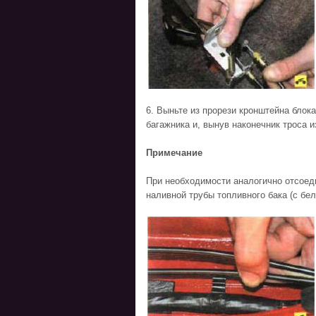
6. Выньте из прорези кронштейна блок
багажника и, вынув наконечник троса и
Примечание
При необходимости аналогично отсоеди
наливной трубы топливного бака (с бел