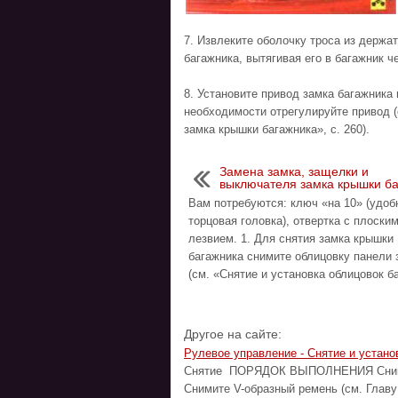
7. Извлеките оболочку троса из держа
багажника, вытягивая его в багажник ч
8. Установите привод замка багажника 
необходимости отрегулируйте привод (
замка крышки багажника», с. 260).
Замена замка, защелки и
выключателя замка крышки б
Вам потребуются: ключ «на 10» (удоб
торцовая головка), отвертка с плоски
лезвием. 1. Для снятия замка крышки
багажника снимите облицовку панели 
(см. «Снятие и установка облицовок ба
Другое на сайте:
Рулевое управление - Снятие и устано
Снятие ПОРЯДОК ВЫПОЛНЕНИЯ Снимите
Снимите V-образный ремень (см. Главу