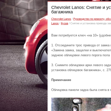
Chevrolet Lanos: Снятие и 
багажника
Chevrolet Lanos
/
Руководство по ремонту, обс
Lanos
/
Кузов
/ Снятие и установка привода з
Вам потребуется ключ «на 10» (удобне
1. Отсоедините трос привода от замка 
«Замена замка, защелки и выключателя
заднюю облицовки левого порога пола (
3. Снимите облицовки арки левого задн
установка облицовок багажника», с. 279
Примечание
Облицовка панели задка была снята в п