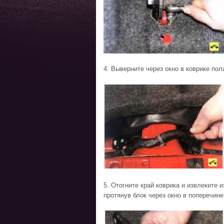
4. Выверните через окно в коврике пол
5. Отогните край коврика и извлеките 
протянув блок через окно в поперечине