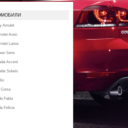
ОМОБИЛИ
y Amulet
rolet Aveo
rolet Lanos
woo Sens
dai Accent
dai Solaris
Rio
 Corsa
a Fabia
a Felicia