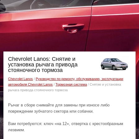
Chevrolet Lanos: Снятие и
установка рычага привода
стояночного тормоза
Chevrolet Lanos
/
Руководство по ремонту, обслуживанию, эксплуатации
автомобиля Chevrolet Lanos
/
Тормозная система
/ Снятие и установка
рычага привода стояночного тормоза
Рычаг в сборе снимайте для замены при износе либо
повреждении зубчатого сектора или собачки.
Вам потребуются: ключ «на 12», отвертка с крестообразным
лезвием.