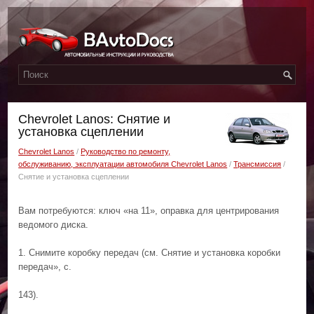
Chevrolet Lanos: Снятие и
установка сцеплении
Chevrolet Lanos
/
Руководство по ремонту,
обслуживанию, эксплуатации автомобиля Chevrolet Lanos
/
Трансмиссия
/
Снятие и установка сцеплении
Вам потребуются: ключ «на 11», оправка для центрирования
ведомого диска.
1. Снимите коробку передач (см. Снятие и установка коробки
передач», с.
143).