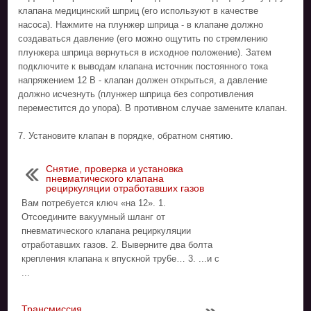
клапана медицинский шприц (его используют в качестве
насоса). Нажмите на плунжер шприца - в клапане должно
создаваться давление (его можно ощутить по стремлению
плунжера шприца вернуться в исходное положение). Затем
подключите к выводам клапана источник постоянного тока
напряжением 12 В - клапан должен открыться, а давление
должно исчезнуть (плунжер шприца без сопротивления
переместится до упора). В противном случае замените клапан.
7. Установите клапан в порядке, обратном снятию.
Снятие, проверка и установка
пневматического клапана
рециркуляции отработавших газов
Вам потребуется ключ «на 12». 1.
Отсоедините вакуумный шланг от
пневматического клапана рециркуляции
отработавших газов. 2. Выверните два болта
крепления клапана к впускной тру6е… 3. ...и с
...
Трансмиссия