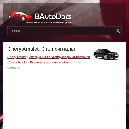
Chery Amulet: Стоп сигналы
Chery Amulet
/
Инструкция по эксплуатации автомобиля
Cherry Amulet
/
Внешние световые приборы
/ Стоп
сигналы