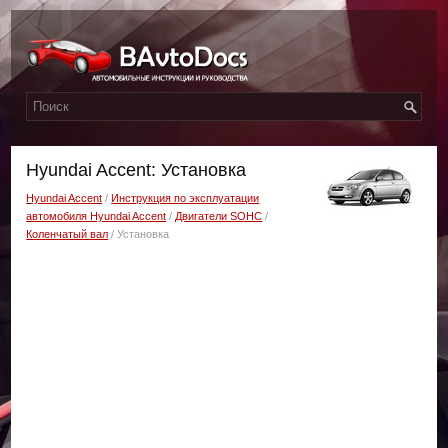
Hyundai Accent: Установка
Hyundai Accent
/
Инструкция по эксплуатации
автомобиля Hyundai Accent
/
Двигатели SOHC
/
Коленчатый вал
/ Установка