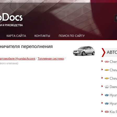
КАРТА САЙТА
КОНТАКТЫ
ПОИСК ПО САЙТУ
аничителя переполнения
АВТ
автомобиля Hyundai Accent
/
Топливная система
/
Cher
вого клапана)
Chev
Chev
Dae
Hyun
Hyun
Kia 