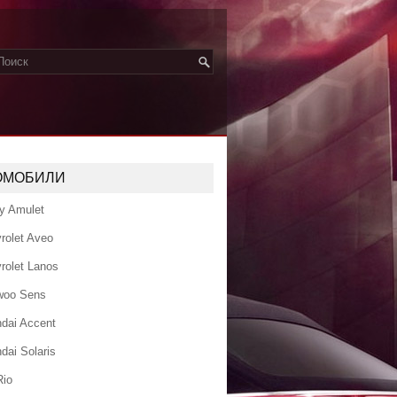
ОМОБИЛИ
y Amulet
rolet Aveo
rolet Lanos
woo Sens
dai Accent
dai Solaris
Rio