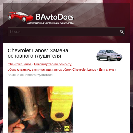
Chevrolet Lanos: Замена
основного глушителя
Chevrolet Lanos
/
Руководство по ремонту,
обслуживанию, эксплуатации автомобиля Chevrolet Lanos
/
Двигатель
/
Замена основного глушителя