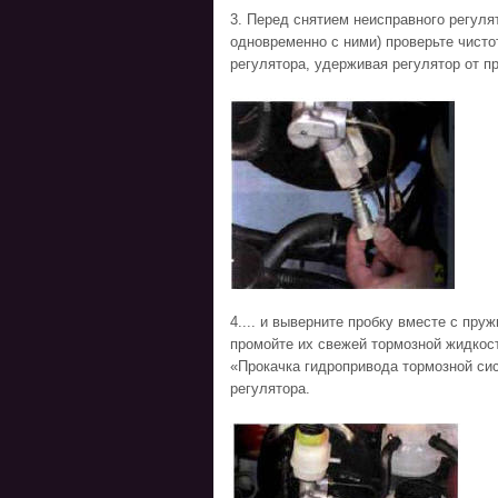
3. Перед снятием неисправного регуля
одновременно с ними) проверьте чисто
регулятора, удерживая регулятор от п
4.... и выверните пробку вместе с пру
промойте их свежей тормозной жидкост
«Прокачка гидропривода тормозной сис
регулятора.