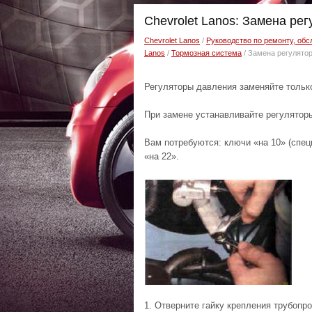
Chevrolet Lanos: Замена ре
Chevrolet Lanos
/
Руководство по ремонту, обс
Lanos
/
Тормозная система
/ Замена регулято
Регуляторы давления заменяйте только
При замене устанавливайте регуляторы
Вам потребуются: ключи «на 10» (спец
«на 22».
1. Отверните гайку крепления трубопр