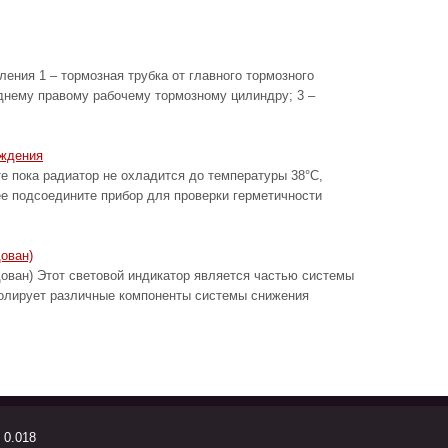
ия 1 – тормозная трубка от главного тормозного
еднему правому рабочему тормозному цилиндру; 3 –
аждения
ока радиатор не охладится до температуры 38°C,
ее подсоедините прибор для проверки герметичности
ован)
ован) Этот световой индикатор является частью системы
ролирует различные компоненты системы снижения
 0.018