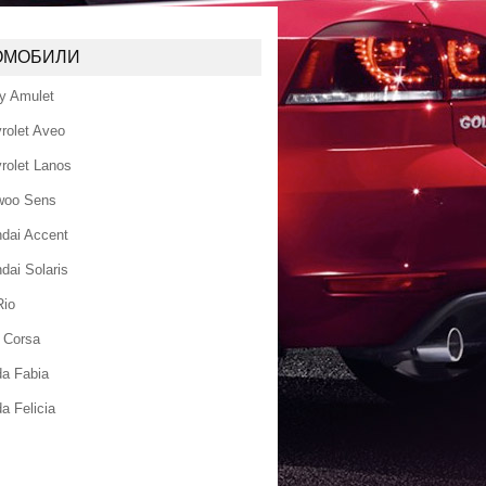
ОМОБИЛИ
y Amulet
rolet Aveo
rolet Lanos
woo Sens
dai Accent
dai Solaris
Rio
 Corsa
a Fabia
a Felicia