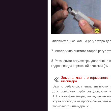
Уплотнительное кольцо регулятора да
7. Аналогично снимите второй регулят
8. Установите регуляторы давления в 
гидропривода тормозной системы (см. 
Замена главного тормозного
цилиндра
Вам потребуются: специальный ключ 
для тормозных трубопроводов, ключ «
1. Разжав фиксаторы, отсоедините ко
жгута проводов от пробки бачка главн
тормозного цилиндра. 2. ...