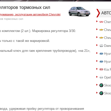
гуляторов тормозных сил
АВТ
луживанию, эксплуатации автомобиля Chevrolet
ров тормозных сил
Cher
Chev
 комплектом (2 шт.). Маркировка регулятора 3/30.
Chev
 только с такой же маркировкой.
Dae
иальный ключ для гаек крепления трубопроводов), «на 21»,
Hyun
Hyun
Kia 
Opel
Skod
Skod
овода, удерживая пробку регулятора от проворачивания