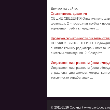
Другое на сайте:
Ограничитель давления
ОБЩИЕ СВЕДЕНИЯ Ограничитель давлен
цилиндра; 2 – тормозная трубка к пер
тормозная трубка к переднем ...
Проверка герметичности системы охл
ПОРЯДОК ВЫПОЛНЕНИЯ 1. Подождите п
снимите крышку радиатора и вместо н
системы охлаждения. 2. Создайте ...
Индикатор неисправности (если оборуд
Индикатор неисправности (если оборуд
управления двигателем, которая конт
токсичности отработавши ...
© 2011-2026 Copyright www.bavtodocs.ru