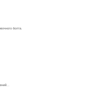
вочного болта.
ний...