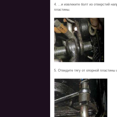
4. ...и извлеките болт из отверстий н
пластины.
5. Отведите тягу от опорной пластины 