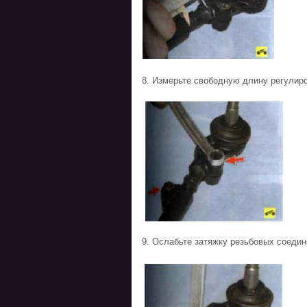
8. Измерьте свободную длину регулиро
9. Ослабьте затяжку резьбовых соедине