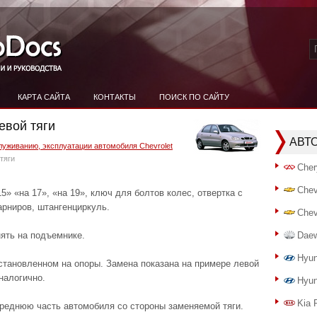
КАРТА САЙТА
КОНТАКТЫ
ПОИСК ПО САЙТУ
евой тяги
АВТ
луживанию, эксплуатации автомобиля Chevrolet
тяги
Cher
Chev
5» «на 17», «на 19», ключ для болтов колес, отвертка с
рниров, штангенциркуль.
Chev
ть на подъемнике.
Dae
Hyun
становленном на опоры. Замена показана на примере левой
налогично.
Hyun
Kia 
ереднюю часть автомобиля со стороны заменяемой тяги.