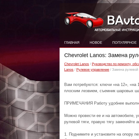
ГЛАВНАЯ
НОВОЕ
ПОПУЛЯРНОЕ
Chevrolet Lanos: Замена рул
Chevrolet Lanos
/
Руководство по ремонту, обс
Lanos
/
Рулевое управление
/ Замена рулевой 
Вам потребуются: ключи «на 12», «на 1
плоским лезвием, съемник шаровых ша
ПРИМЕЧАНИЯ Работу удобнее выполня
Можно провести ее и на автомобиле, у
рулевой тяги, правую тягу заменяйте а
1. Поднимите и установите на опору п