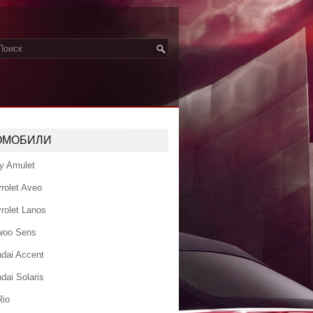
ОМОБИЛИ
y Amulet
rolet Aveo
rolet Lanos
woo Sens
dai Accent
dai Solaris
Rio