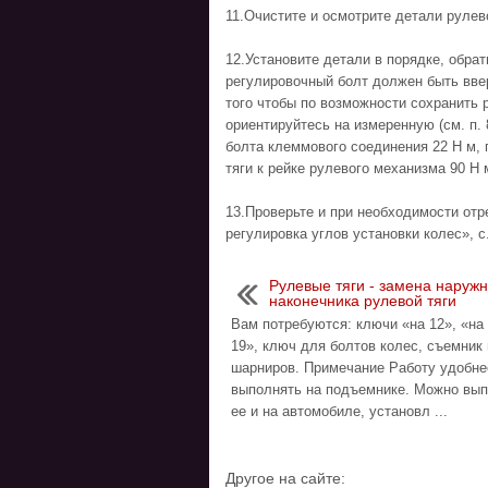
11.Очистите и осмотрите детали рулев
12.Установите детали в порядке, обра
регулировочный болт должен быть ввер
того чтобы по возможности сохранить 
ориентируйтесь на измеренную (см. п.
болта клеммового соединения 22 Н м, 
тяги к рейке рулевого механизма 90 Н 
13.Проверьте и при необходимости отр
регулировка углов установки колес», с.
Рулевые тяги - замена наружн
наконечника рулевой тяги
Вам потребуются: ключи «на 12», «на 
19», ключ для болтов колес, съемник
шарниров. Примечание Работу удобне
выполнять на подъемнике. Можно вы
ее и на автомобиле, установл ...
Другое на сайте: