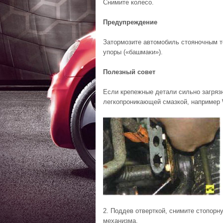
Снимите колесо.
Предупреждение
Затормозите автомобиль стояночным т
упоры («башмаки»).
Полезный совет
Если крепежные детали сильно загрязн
легкопроникающей смазкой, например 
2. Поддев отверткой, снимите стопорн
механизма.