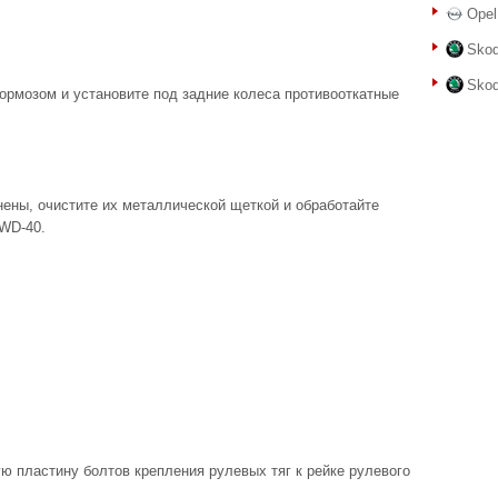
Opel
Skod
Skod
ормозом и установите под задние колеса противооткатные
ены, очистите их металлической щеткой и обработайте
WD-40.
ую пластину болтов крепления рулевых тяг к рейке рулевого