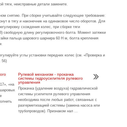
ой тяги, неисправные детали замените.
тном снятию. При сборке учитывайте следующее требование:
нут в тягу и наконечник на одинаковое число оборотов. Для
регулировку схождения колес, при сборке тяги
 8) свободную длину регулировочного болта. Момент затяжки
гайки пальца шарового шарнира 60 Н м, болта крепления
м.
егулируйте углы установки передних колес (см. «Проверка и
 56)
ого
Рулевой механизм - прокачка
системы гидроусилителя рулевого
управления
17», «на
Прокачка (удаление воздуха) гидравлической
 шаровых
системы усилителя рулевого управления
е
необходима после любых работ, связанных с
полнить
разгерметизацией системы (замена насоса или
трубопроводов). Признаком нал ...