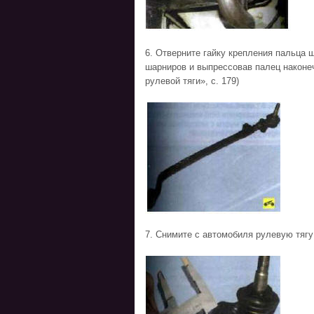
6. Отверните гайку крепления пальца 
шарниров и выпрессовав палец наконеч
рулевой тяги», с. 179)
7. Снимите с автомобиля рулевую тягу