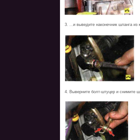
3. ...и выведите наконечник шланга из
4. Выверните болт-штуцер и снимите шл