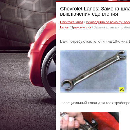
Chevrolet Lanos: Замена шл
выключения сцепления
Chevrolet Lanos
/
Руководство по ремонту, обс
Lanos
/
Трансмиссия
/ Замена шланга и трубк
Вам потребуются: ключи «на 10», «на 1
...специальный ключ для гаек трубопр