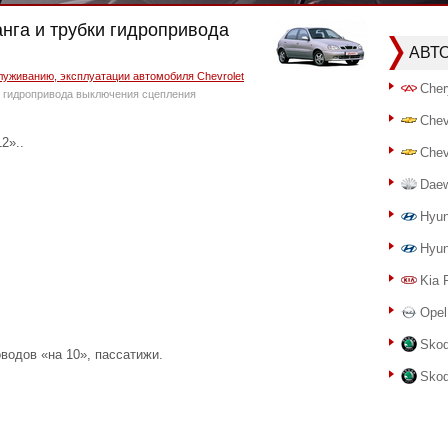
анга и трубки гидропривода
АВТ
луживанию, эксплуатации автомобиля Chevrolet
Cher
и гидропривода выключения сцепления
Chev
2»..
Chev
Dae
Hyun
Hyun
Kia 
Opel
Skod
оводов «на 10», пассатижи.
Skod