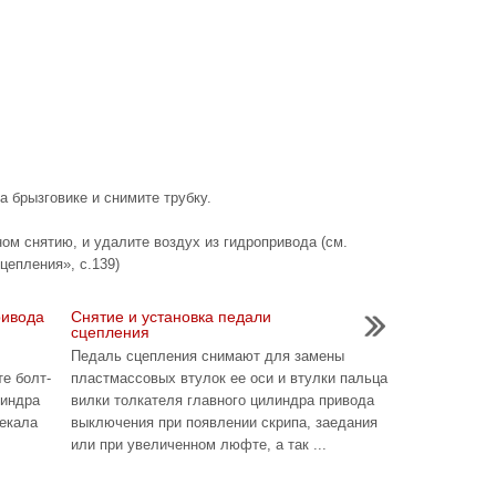
на брызговике и снимите трубку.
ном снятию, и удалите воздух из гидропривода (см.
цепления», с.139)
ривода
Снятие и установка педали
сцепления
Педаль сцепления снимают для замены
те болт-
пластмассовых втулок ее оси и втулки пальца
линдра
вилки толкателя главного цилиндра привода
текала
выключения при появлении скрипа, заедания
или при увеличенном люфте, а так ...