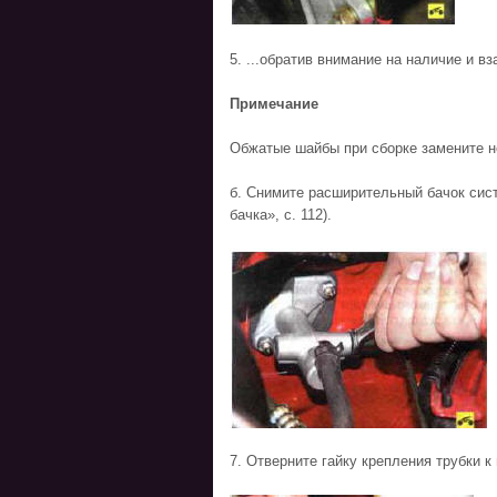
5. ...обратив внимание на наличие и 
Примечание
Обжатые шайбы при сборке замените 
б. Снимите расширительный бачок сис
бачка», с. 112).
7. Отверните гайку крепления трубки