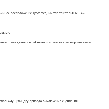
взаимное расположение двух медных уплотнительных шайб.
новыми.
темы охлаждения (см. «Снятие и установка расширительного
 к главному цилиндру привода выключения сцепления…