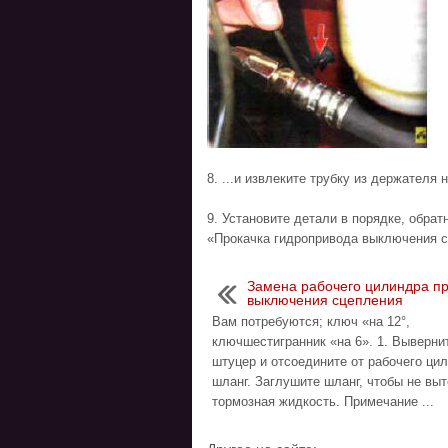
8. ...и извлеките трубку из держателя 
9. Установите детали в порядке, обрат
«Прокачка гидропривода выключения с
Замена рабочего цилиндра п
выключения сцепления
Вам потребуются; ключ «на 12°,
ключшестигранник «на 6». 1. Выверни
штуцер и отсоедините от рабочего ци
шланг. Заглушите шланг, чтобы не вы
тормозная жидкость. Примечание ...