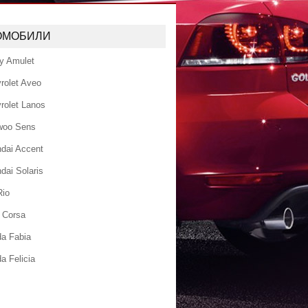
ОМОБИЛИ
y Amulet
rolet Aveo
rolet Lanos
woo Sens
dai Accent
dai Solaris
Rio
 Corsa
a Fabia
a Felicia