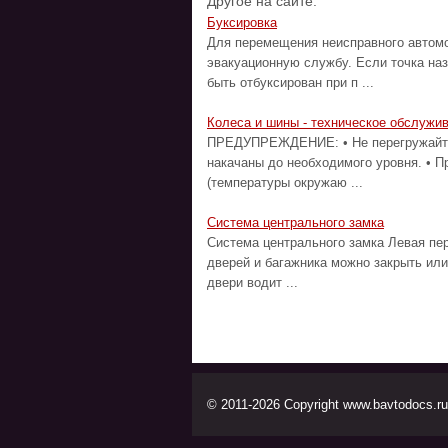
Другое на сайте:
Буксировка
Для перемещения неисправного автомо
эвакуационную службу. Если точка на
быть отбуксирован при п ...
Колеса и шины - техническое обслужи
ПРЕДУПРЕЖДЕНИЕ: • Не перегружайте 
накачаны до необходимого уровня. • П
(температуры окружаю ...
Система центрального замка
Система центрального замка Левая пе
дверей и багажника можно закрыть или
двери водит ...
© 2011-2026 Copyright www.bavtodocs.ru