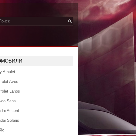
ОМОБИЛИ
y Amulet
rolet Aveo
rolet Lanos
woo Sens
dai Accent
dai Solaris
Rio