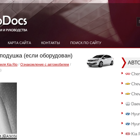
КАРТА САЙТА
КОНТАКТЫ
ПОИСК ПО САЙТУ
 подушка (если оборудован)
АВТ
иля Kia Rio
/
Ознакомление с автомобилем
/
)
Cher
Chev
Chev
Dae
Hyun
Hyun
Kia 