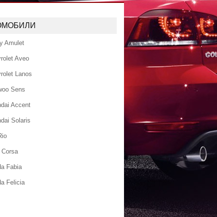
ОМОБИЛИ
y Amulet
rolet Aveo
rolet Lanos
woo Sens
dai Accent
dai Solaris
Rio
 Corsa
a Fabia
a Felicia