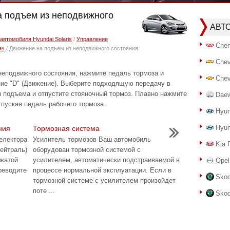
на подъем из неподвижного
АВТ
автомобиля Hyundai Solaris
/
Управление
Cher
ач
/ Движение на подъем из неподвижного состояния
Chev
неподвижного состояния, нажмите педаль тормоза и
Chev
ние "D" (Движение). Выберите подходящую передачу в
ы подъема и отпустите стояночный тормоз. Плавно нажмите
Dae
пуская педаль рабочего тормоза.
Hyun
Hyun
ния
Тормозная система
селектора
Усилитель тормозов Ваш автомобиль
Kia 
Нейтраль)
оборудован тормозной системой с
ажатой
усилителем, автоматически подстраиваемой в
Opel
реводите
процессе нормальной эксплуатации. Если в
Skod
тормозной системе с усилителем произойдет
поте ...
Skod