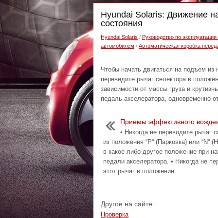
Hyundai Solaris: Движение 
состояния
Hyundai Solaris
/
Руководство по эксплуатации 
автомобилем
/
Автоматическая коробка перед
Чтобы начать двигаться на подъем из 
переведите рычаг селектора в положе
зависимости от массы груза и крутизн
педаль акселератора, одновременно от
Приемы эффективного вожде
• Никогда не переводите рычаг 
из положения “P“ (Парковка) или “N“ (
в какое-либо другое положение при н
педали акселератора. • Никогда не пе
этот рычаг в положение ...
Другое на сайте:
Проверка