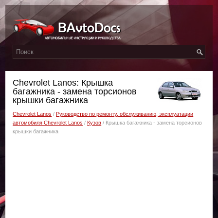
Chevrolet Lanos: Крышка
багажника - замена торсионов
крышки багажника
Chevrolet Lanos
/
Руководство по ремонту, обслуживанию, эксплуатации
автомобиля Chevrolet Lanos
/
Кузов
/ Крышка багажника - замена торсионов
крышки багажника