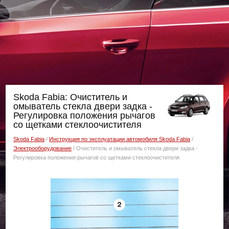
Skoda Fabia: Очиститель и
омыватель стекла двери задка -
Регулировка положения рычагов
со щетками стеклоочистителя
Skoda Fabia
/
Инструкция по эксплуатации автомобиля Skoda Fabia
/
Электрооборудование
/ Очиститель и омыватель стекла двери задка -
Регулировка положения рычагов со щетками стеклоочистителя