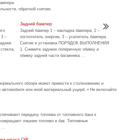
бампера.
ельности, обратной снятию.
Задний бампер
его
Задний бампер 1 – накладка бампера; 2 –
 3 –
поглотитель энергии; 3 – усилитель бампера.
заднее
Снятие и установка ПОРЯДОК ВЫПОЛНЕНИЯ
 стекла;
1. Снимите заднюю поперечную обивку и
обивку задней части багажника. ...
ормального обзора может привести к столкновению и
е автомобиля или иной материальный ущерб. • Не включайте
спечивают передачу топлива от топливного бака к
возвращают лишнее топливо в бак. Топливные
...
вка насоса ГУР