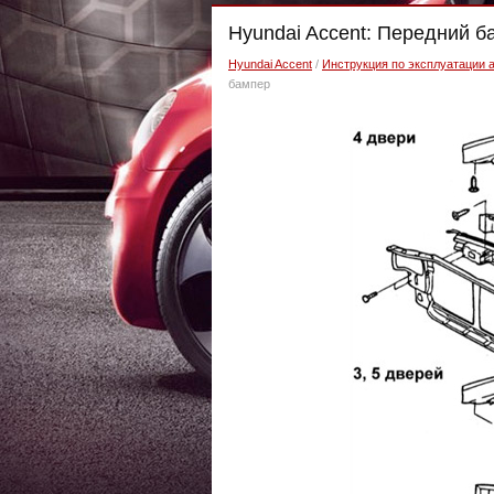
Hyundai Accent: Передний б
Hyundai Accent
/
Инструкция по эксплуатации 
бампер