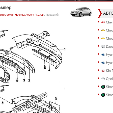
ампер
АВТ
автомобиля Hyundai Accent
/
Кузов
/ Передний
Cher
Chev
Chev
Dae
Hyun
Hyun
Kia 
Opel
Skod
Skod