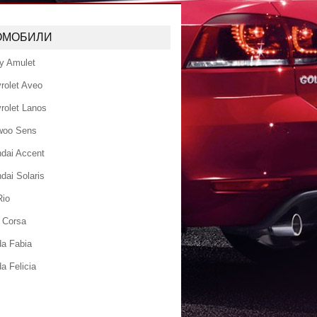
ОМОБИЛИ
y Amulet
rolet Aveo
rolet Lanos
woo Sens
dai Accent
dai Solaris
Rio
 Corsa
a Fabia
a Felicia