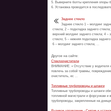
5. Выверните болты крепления опоры 
6. Установка проводится в последоват
Заднее стекло
Заднее стекло 1 – молдинг задн
стекла; 2 – подкладка заднего стекла;
верхний молдинг заднего стекла; 4 – 
стекло; 5 – нижняя подкладка заднего
6 – молдинг заднего стекла; ...
Другое на сайте:
Стеклоочистители
ВНИМАНИЕ: • Отсутствие у водителя н
повлечь за собой травмы, повреждени
очиститель, ес ...
Топливные трубопроводы и шланги
Топливные трубопроводы и шланги обе
топливной магистрали и форсункам и 
трубопроводы, закрепленные на днище 
Рулевое управление - Снятие и устано