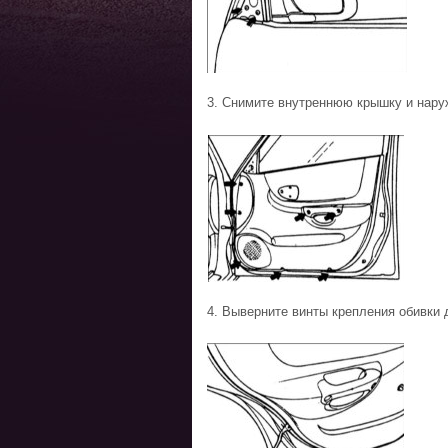
3. Снимите внутреннюю крышку и наруж
4. Выверните винты крепления обивки 