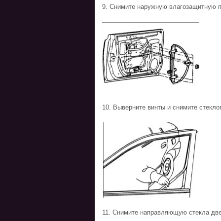
9. Снимите наружную влагозащитную п
10. Выверните винты и снимите стекл
11. Снимите направляющую стекла две