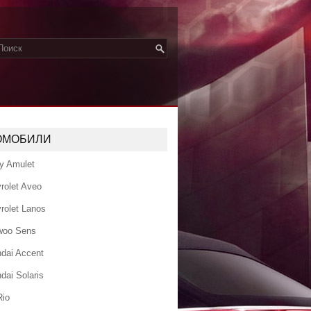
ОМОБИЛИ
y Amulet
rolet Aveo
rolet Lanos
woo Sens
dai Accent
dai Solaris
Rio