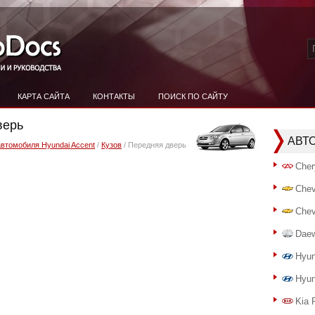
КАРТА САЙТА
КОНТАКТЫ
ПОИСК ПО САЙТУ
верь
АВТ
автомобиля Hyundai Accent
/
Кузов
/ Передняя дверь
Cher
Chev
Chev
Dae
Hyun
Hyun
Kia 