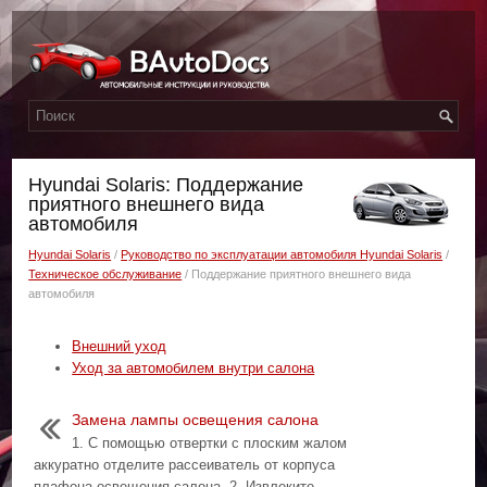
Hyundai Solaris: Поддержание
приятного внешнего вида
автомобиля
Hyundai Solaris
/
Руководство по эксплуатации автомобиля Hyundai Solaris
/
Техническое обслуживание
/ Поддержание приятного внешнего вида
автомобиля
Внешний уход
Уход за автомобилем внутри салона
Замена лампы освещения салона
1. С помощью отвертки с плоским жалом
аккуратно отделите рассеиватель от корпуса
плафона освещения салона. 2. Извлеките